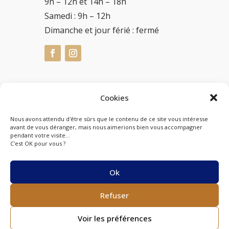
9h – 12h et 14h – 18h
Samedi : 9h – 12h
Dimanche et jour férié : fermé
Cookies
L’abus d’alcool est dangereux pour la santé, à
consommer avec modération.
Nous avons attendu d'être sûrs que le contenu de ce site vous intéresse
avant de vous déranger, mais nous aimerions bien vous accompagner
pendant votre visite...
C'est OK pour vous ?
Ok
Mentions légales et CGV
|
Confidentialité
|
Création Boramuse
Refuser
Voir les préférences
©2026 Cellier des Mariniers - Tout droits