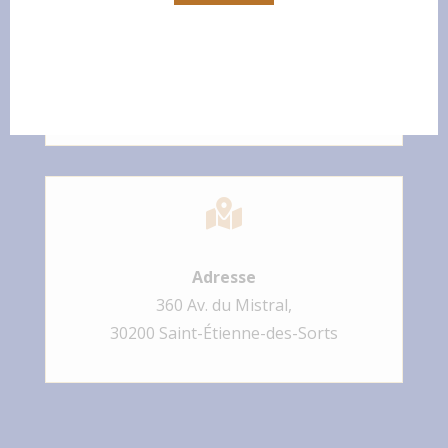

E-mail
cellier.des.mariniers@outlook.fr

Adresse
360 Av. du Mistral,
30200 Saint-Étienne-des-Sorts