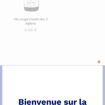
Vin rouge Cuvée des 2
églises
5,50
€
Clo
this
mod
Bienvenue sur la