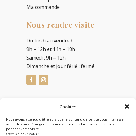
Ma commande
Nous rendre visite
Du lundi au vendredi :
9h – 12h et 14h – 18h
Samedi : 9h – 12h
Dimanche et jour férié : fermé
Cookies
L’abus d’alcool est dangereux pour la santé, à
consommer avec modération.
Nous avons attendu d'être sûrs que le contenu de ce site vous intéresse
avant de vous déranger, mais nous aimerions bien vous accompagner
pendant votre visite...
C'est OK pour vous ?