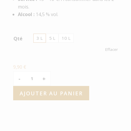
mois.
Alcool :
14,5 % vol.
3 L
5 L
10 L
Qté
Effacer
9,90
€
quantité
de
Bag
AJOUTER AU PANIER
in
A
Box
l
vin
t
rouge
e