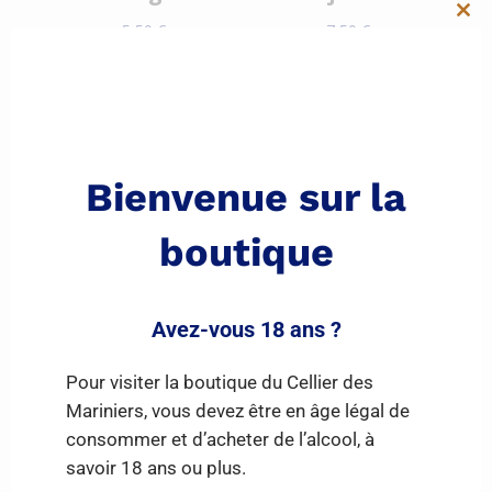
Clo
5,50
€
7,50
€
this
mod
Bienvenue sur la
boutique
PAIEMENT SÉCURISÉ
Visa / Mastercard
Avez-vous 18 ans ?
Pour visiter la boutique du Cellier des
CERTIFICATION
Mariniers, vous devez être en âge légal de
consommer et d’acheter de l’alcool, à
savoir 18 ans ou plus.